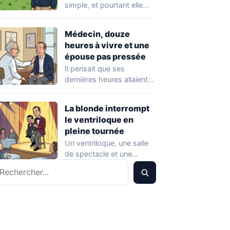
simple, et pourtant elle
piège presque tout le
monde. On croit…
Médecin, douze
heures à vivre et une
épouse pas pressée
Il pensait que ses
dernières heures allaient
être placées sous le signe
de la…
La blonde interrompt
le ventriloque en
pleine tournée
Un ventriloque, une salle
de spectacle et une
echercher
remarque qui part
beaucoup trop loin.…