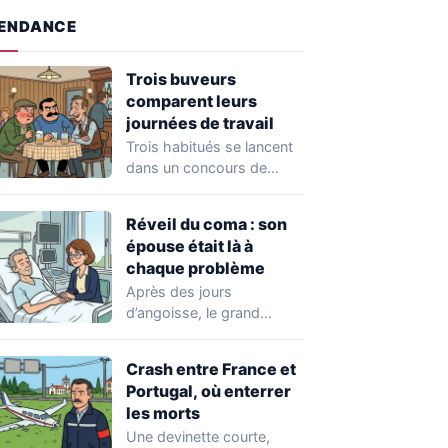
ENDANCE
Trois buveurs
comparent leurs
journées de travail
Trois habitués se lancent
dans un concours de
vantardise assez
improbable. Chacun veut
Réveil du coma : son
impressionner…
épouse était là à
chaque problème
Après des jours
d’angoisse, le grand
moment arrive enfin : il
ouvre les yeux.…
Crash entre France et
Portugal, où enterrer
les morts
Une devinette courte,