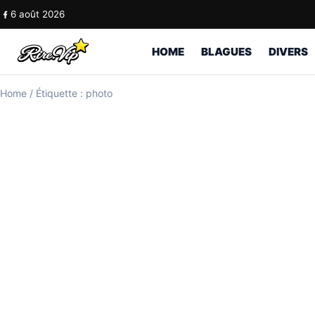
Skip to content
6 août 2026
HOME
BLAGUES
DIVERS
Home
/
Étiquette : photo