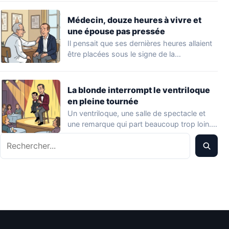
Médecin, douze heures à vivre et
une épouse pas pressée
Il pensait que ses dernières heures allaient
être placées sous le signe de la…
La blonde interrompt le ventriloque
en pleine tournée
Un ventriloque, une salle de spectacle et
une remarque qui part beaucoup trop loin.…
Rechercher