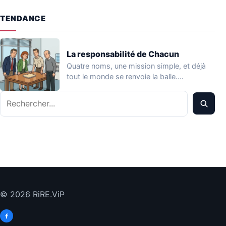
TENDANCE
La responsabilité de Chacun
Quatre noms, une mission simple, et déjà
tout le monde se renvoie la balle.…
Rechercher
© 2026 RiRE.ViP