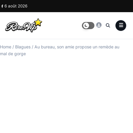
Skip to content
6 août 2026
Home
/
Blagues
/
Au bureau, son amie propose un remède au
mal de gorge