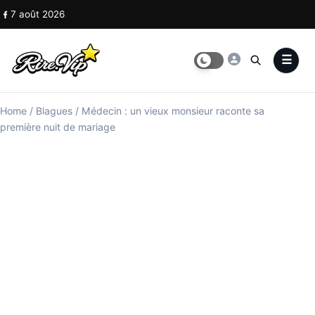
Skip to content
7 août 2026
Home
/
Blagues
/
Médecin : un vieux monsieur raconte sa
première nuit de mariage