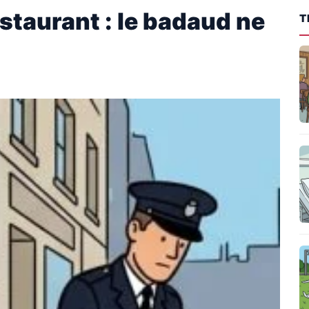
staurant : le badaud ne
T