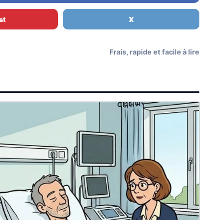
st
X
Frais, rapide et facile à lire