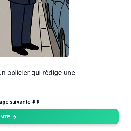
un policier qui rédige une
 page suivante ⬇⬇
ANTE
→