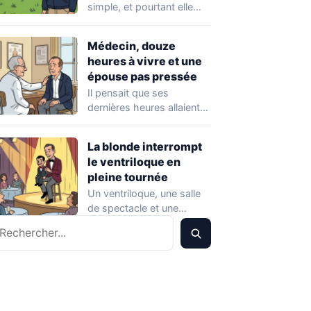
simple, et pourtant elle
piège presque tout le
monde. On croit…
Médecin, douze
heures à vivre et une
épouse pas pressée
Il pensait que ses
dernières heures allaient
être placées sous le signe
de la…
La blonde interrompt
le ventriloque en
pleine tournée
Un ventriloque, une salle
de spectacle et une
echercher
remarque qui part
beaucoup trop loin.…