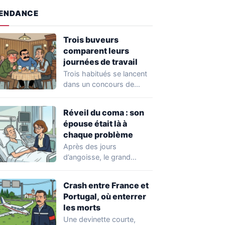
ENDANCE
Trois buveurs
comparent leurs
journées de travail
Trois habitués se lancent
dans un concours de
vantardise assez
improbable. Chacun veut
Réveil du coma : son
impressionner…
épouse était là à
chaque problème
Après des jours
d’angoisse, le grand
moment arrive enfin : il
ouvre les yeux.…
Crash entre France et
Portugal, où enterrer
les morts
Une devinette courte,