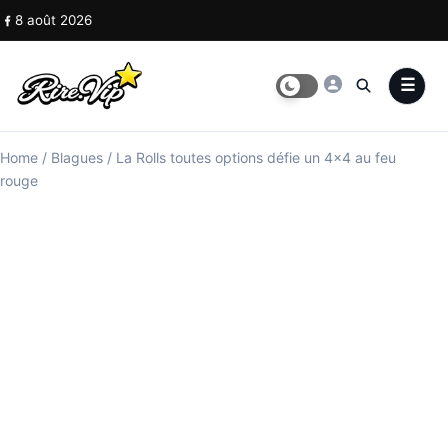
Skip to content
8 août 2026
Home
/
Blagues
/
La Rolls toutes options défie un 4×4 au feu
rouge