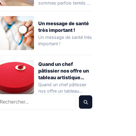
gamelle
sommes parfois tentés de
donner quelques petits
extras alimentaires…
Un message de santé
très important !
Un message de santé très
important !
Quand un chef
pâtissier nos offre un
tableau artistique
originale !
Quand un chef pâtissier
nos offre un tableau
echercher
artistique originale ! Juste
pour le…