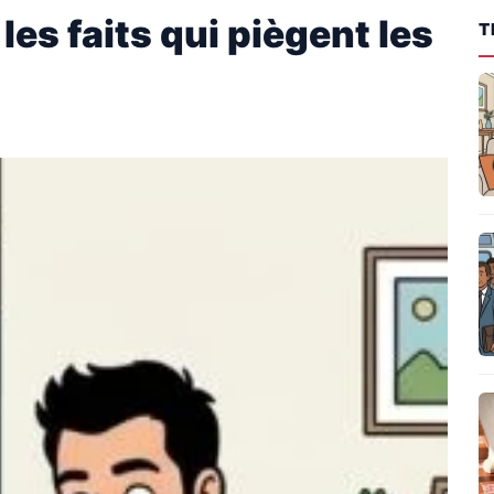
es faits qui piègent les
T