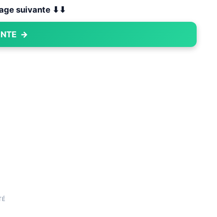
 page suivante ⬇⬇
ANTE
→
TÉ