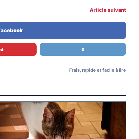
Article suivant
 Facebook
st
X
Frais, rapide et facile à lire