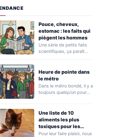
ENDANCE
Pouce, cheveux,
estomac : les faits qui
piègent les hommes
Une série de petits faits
scientifiques, ça paraît
innocent. Mais ici, chaque
ligne prépare…
Heure de pointe dans
le métro
Dans le métro bondé, il y a
toujours quelqu’un pour
poser la mauvaise
question…
Une liste de 10
aliments les plus
toxiques pour les
chats, à bannir de leur
Pour leur faire plaisir, nous