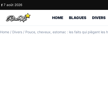
Skip to content
7 août 2026
HOME
BLAGUES
DIVERS
Home
/
Divers
/
Pouce, cheveux, estomac : les faits qui piègent les