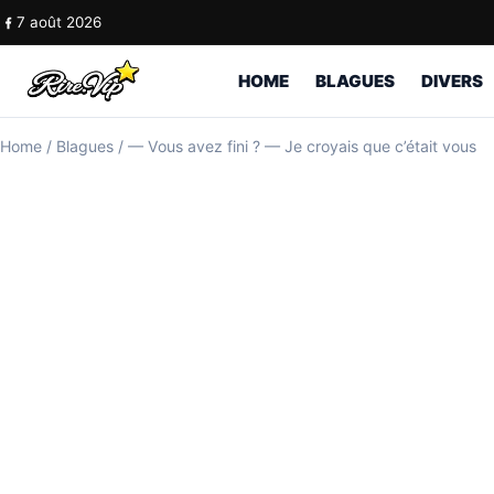
Skip to content
7 août 2026
HOME
BLAGUES
DIVERS
Home
/
Blagues
/
— Vous avez fini ? — Je croyais que c’était vous