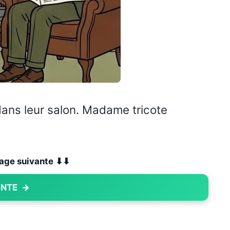
dans leur salon. Madame tricote
 page suivante ⬇⬇
ANTE
→