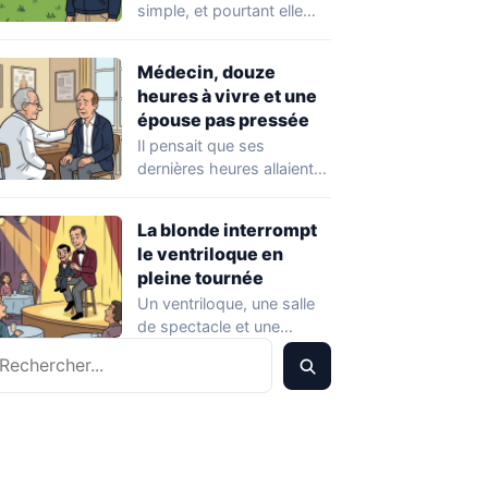
simple, et pourtant elle
piège presque tout le
monde. On croit…
Médecin, douze
heures à vivre et une
épouse pas pressée
Il pensait que ses
dernières heures allaient
être placées sous le signe
de la…
La blonde interrompt
le ventriloque en
pleine tournée
Un ventriloque, une salle
de spectacle et une
echercher
remarque qui part
beaucoup trop loin.…