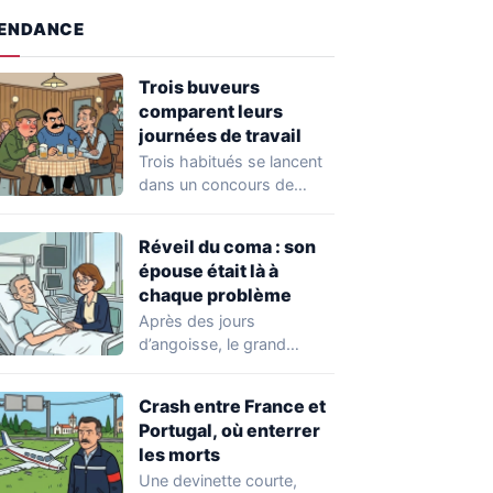
ENDANCE
Trois buveurs
comparent leurs
journées de travail
Trois habitués se lancent
dans un concours de
vantardise assez
improbable. Chacun veut
Réveil du coma : son
impressionner…
épouse était là à
chaque problème
Après des jours
d’angoisse, le grand
moment arrive enfin : il
ouvre les yeux.…
Crash entre France et
Portugal, où enterrer
les morts
Une devinette courte,