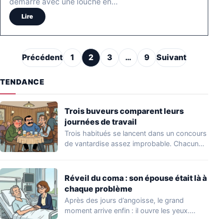
démarre avec une louche en…
Lire
Pagination des publications
Précédent
1
2
3
…
9
Suivant
TENDANCE
Trois buveurs comparent leurs
journées de travail
Trois habitués se lancent dans un concours
de vantardise assez improbable. Chacun
veut impressionner…
Réveil du coma : son épouse était là à
chaque problème
Après des jours d’angoisse, le grand
moment arrive enfin : il ouvre les yeux.…