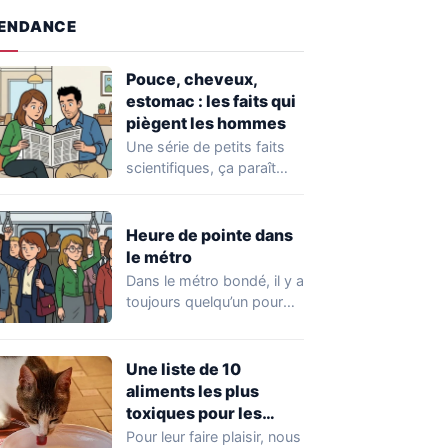
ENDANCE
Pouce, cheveux,
estomac : les faits qui
piègent les hommes
Une série de petits faits
scientifiques, ça paraît
innocent. Mais ici, chaque
ligne prépare…
Heure de pointe dans
le métro
Dans le métro bondé, il y a
toujours quelqu’un pour
poser la mauvaise
question…
Une liste de 10
aliments les plus
toxiques pour les
chats, à bannir de leur
Pour leur faire plaisir, nous