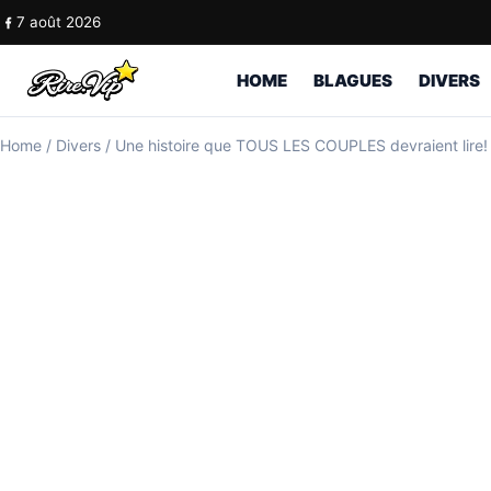
Skip to content
7 août 2026
HOME
BLAGUES
DIVERS
Home
/
Divers
/
Une histoire que TOUS LES COUPLES devraient lire!