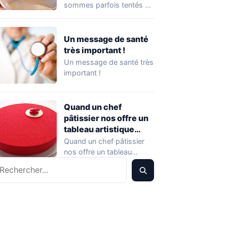
gamelle
sommes parfois tentés de
donner quelques petits
extras alimentaires…
Un message de santé
très important !
Un message de santé très
important !
Quand un chef
pâtissier nos offre un
tableau artistique
originale !
Quand un chef pâtissier
nos offre un tableau
echercher
artistique originale ! Juste
pour le…